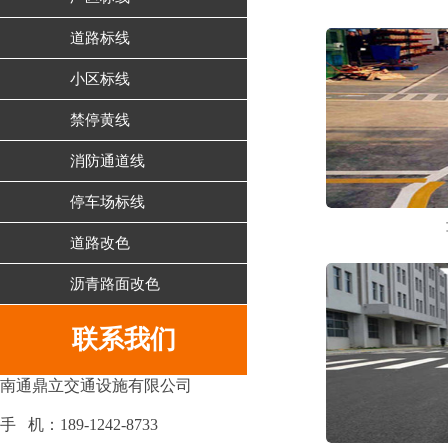
道路标线
小区标线
禁停黄线
消防通道线
停车场标线
道路改色
沥青路面改色
联系我们
南通鼎立交通设施有限公司
手 机：
189-1242-8733